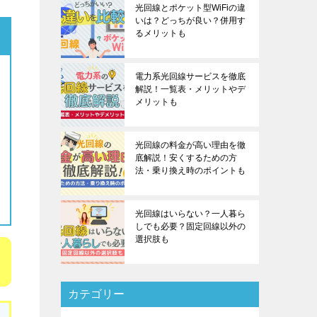
光回線とポケット型WiFiの違
いは？どっちが良い？併用す
るメリットも
電力系光回線サービスを徹底
解説！一覧表・メリットやデ
メリットも
光回線の料金が高い理由を徹
底解説！安くするための方
法・乗り換え時のポイントも
光回線はいらない？一人暮ら
しでも必要？固定回線以外の
選択肢も
カテゴリー