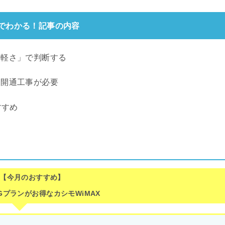
分でわかる！記事の内容
手軽さ」で判断する
、開通工事が必要
すすめ
【今月のおすすめ】
Gプランがお得な
カシモWiMAX