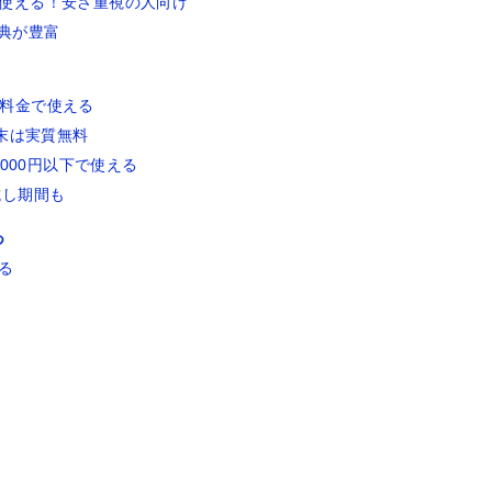
使える！安さ重視の人向け
特典が豊富
を格安料金で使える
端末は実質無料
000円以下で使える
お試し期間も
つ
る