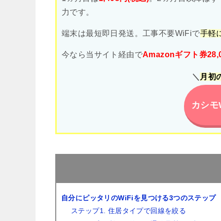
力です。
端末は最短即日発送。工事不要WiFiで
手軽
今なら当サイト経由で
Amazonギフト券28,
＼
月初
カシモ
自分にピッタリのWiFiを見つける3つのステップ
ステップ1. 住居タイプで回線を絞る