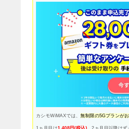
カシモWiMAXでは、
無制限の5Gプランが
1ヵ月目は
1,408円(税込)
。2ヵ月目以降はず