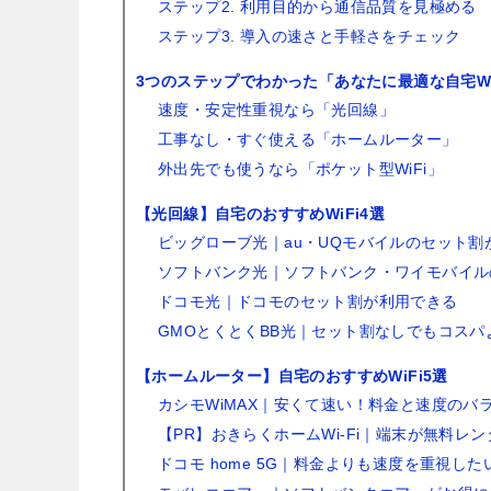
ステップ2. 利用目的から通信品質を見極める
ステップ3. 導入の速さと手軽さをチェック
3つのステップでわかった「あなたに最適な自宅Wi
速度・安定性重視なら「光回線」
工事なし・すぐ使える「ホームルーター」
外出先でも使うなら「ポケット型WiFi」
【光回線】自宅のおすすめWiFi4選
ビッグローブ光｜au・UQモバイルのセット割
ソフトバンク光｜ソフトバンク・ワイモバイル
ドコモ光｜ドコモのセット割が利用できる
GMOとくとくBB光｜セット割なしでもコスパ
【ホームルーター】自宅のおすすめWiFi5選
カシモWiMAX｜安くて速い！料金と速度のバ
【PR】おきらくホームWi-Fi｜端末が無料レ
ドコモ home 5G｜料金よりも速度を重視した