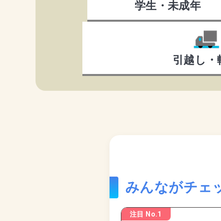
学生・未成年
引越し・
みんながチェ
注目 No.1