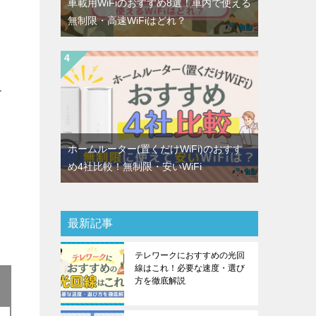
車載用WiFiのおすすめ8選！車内で使える
無制限・高速WiFiはどれ？
ー
ホームルーター(置くだけWiFi)のおすす
ま
め4社比較！無制限・安いWiFi
最新記事
テレワークにおすすめの光回
線はこれ！必要な速度・選び
方を徹底解説