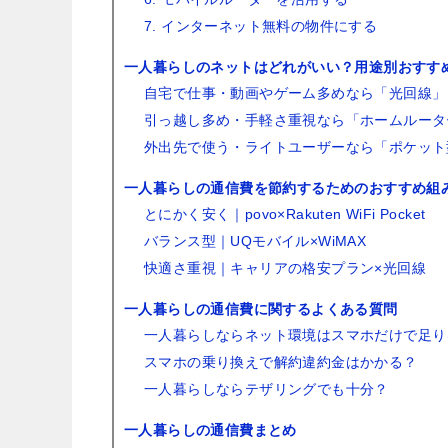
7. インターネット無料の物件にする
一人暮らしのネットはどれがいい？用途別おすす
自宅で仕事・動画やゲーム多めなら「光回線」
引っ越し多め・手軽さ重視なら「ホームルータ
外出先で使う・ライトユーザーなら「ポケット型
一人暮らしの通信費を節約するためのおすすめ組
とにかく安く｜povo×Rakuten WiFi Pocket
バランス型｜UQモバイル×WiMAX
快適さ重視｜キャリアの格安プラン×光回線
一人暮らしの通信費に関するよくある質問
一人暮らしならネット環境はスマホだけで足り
スマホの乗り換えで解約違約金はかかる？
一人暮らしならテザリングでも十分？
一人暮らしの通信費まとめ