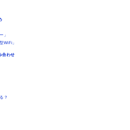
め
ー」
WiFi」
み合わせ
る？