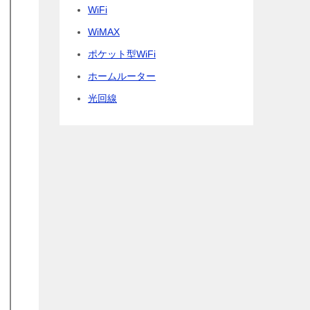
WiFi
WiMAX
ポケット型WiFi
ホームルーター
光回線