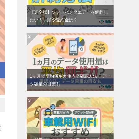
【完全版】ソフトバンクエアーを解約し
たい！手順や違約金は？
1ヶ月で平均何ギガ使う？確認方法・デー
タ容量の目安も
楽