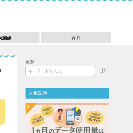
光回線
WiFi
検索
あ
人気記事