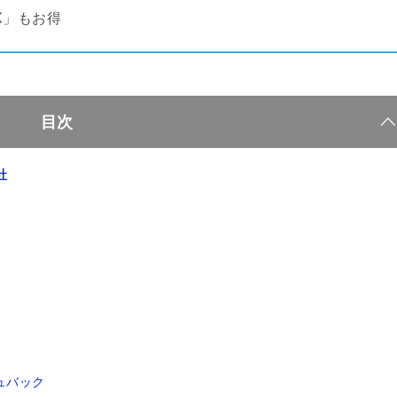
AX」もお得
目次
社
！
シュバック