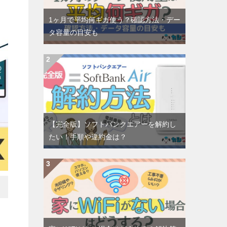
1ヶ月で平均何ギガ使う？確認方法・デー
タ容量の目安も
【完全版】ソフトバンクエアーを解約し
たい！手順や違約金は？