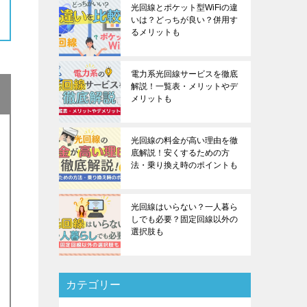
光回線とポケット型WiFiの違
いは？どっちが良い？併用す
るメリットも
電力系光回線サービスを徹底
解説！一覧表・メリットやデ
メリットも
光回線の料金が高い理由を徹
底解説！安くするための方
法・乗り換え時のポイントも
光回線はいらない？一人暮ら
しでも必要？固定回線以外の
選択肢も
カテゴリー