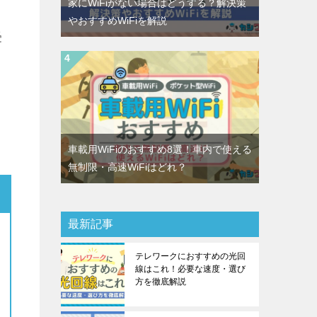
家にWiFiがない場合はどうする？解決策
やおすすめWiFiを解説
受
車載用WiFiのおすすめ8選！車内で使える
無制限・高速WiFiはどれ？
最新記事
テレワークにおすすめの光回
線はこれ！必要な速度・選び
方を徹底解説