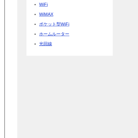
WiFi
WiMAX
ポケット型WiFi
ホームルーター
光回線