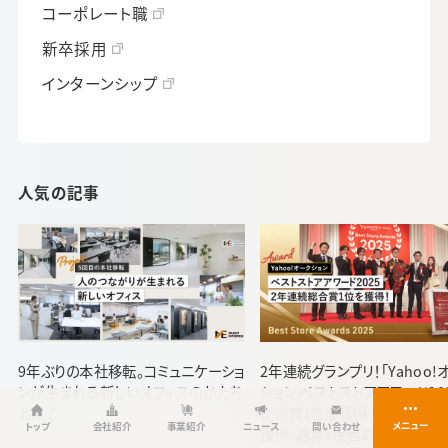
コーポレート職
新卒採用
インターンシップ
人気の記事
9年ぶりの本社移転。コミュニケーショ
2年連続グランプリ！「Yahoo!
ンが生まれる新しいオフィスのかたち
ション ベストストアアワード20
とは？
総合賞1位を獲得 ～4つの部
トップ
会社紹介
事業紹介
ニュース
問い合わせ
獲得、通算5度目の日本一に～