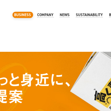
BUSINESS
COMPANY
NEWS
SUSTAINABILITY
っと身近に、
提案