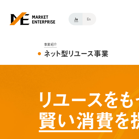
Ja
En
事業紹介
ネット型リユース事業
リユースをも
賢い消費
を