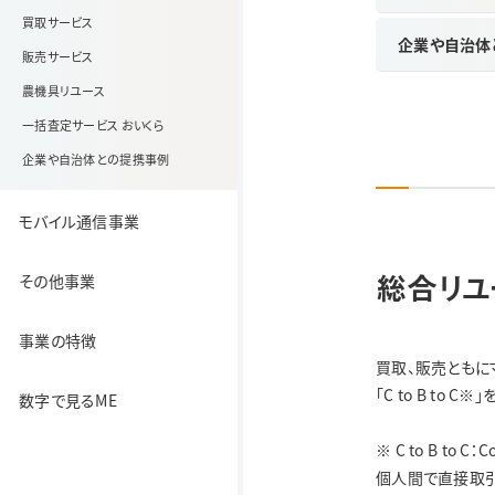
買取サービス
企業や自治体
販売サービス
農機具リユース
一括査定サービス おいくら
企業や自治体との提携事例
モバイル通信事業
総合リユ
その他事業
事業の特徴
買取、販売ともに
「C to B to
数字で見るME
※
C to B to C：
個人間で直接取引