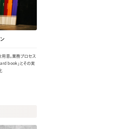
ン
ルを用意。業務プロセス
rd book」とその実
化