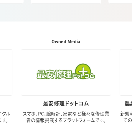
Owned Media
最安修理ドットコム
農
イクル
スマホ、PC、腕時計、家電など様々な修理業
新規
す。
者の情報掲載するプラットフォームです。
ての