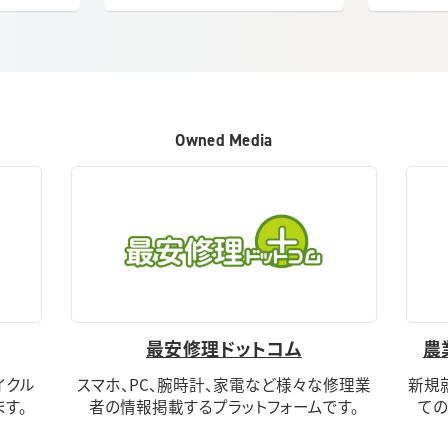
Owned Media
最安修理ドットコム
農
イクル
スマホ、PC、腕時計、家電など様々な修理業
新規
す。
者の情報掲載するプラットフォームです。
ての