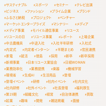
サスティナブル
スポーツ
セミナー
テレビ出演
ビジネス
ファッション
プライム企業
ブランド
ふるさと納税
プロジェクト
ベンチャー
マーケットエンタープライズ
マシナリー
メディア
メディア事業
モバイル通信事業
リユース
リユースの日
リユース事業
レポート
上場企業
中古農機具
中途入社
入社半年研修
入社式
内定式
内定者インターン
半期まとめ
官民連携
家電
就活
徳島
採用
新卒
新卒採用
新規事業
日本リユース業協会
日経WOMAN
業務効率化
業務提携
楽器
機械学習
環境省
生成AI
生活用品
登壇
登壇イベント
研修
社内イベント
社内文化
社内研修
社外イベント
社長登壇
福利厚生
第19期
組織文化
経営
自治体連携
買取
起業
趣味
開発
雑誌掲載
面接