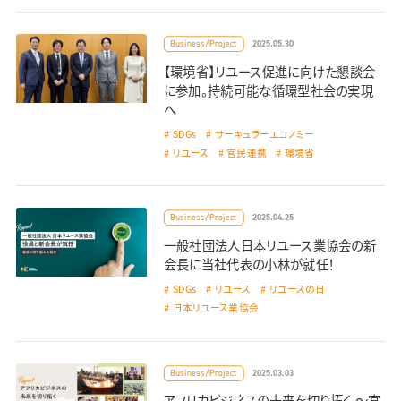
2025.05.30
Business/Project
【環境省】リユース促進に向けた懇談会
に参加。持続可能な循環型社会の実現
へ
SDGs
サーキュラーエコノミー
リユース
官民連携
環境省
2025.04.25
Business/Project
一般社団法人日本リユース業協会の新
会長に当社代表の小林が就任！
SDGs
リユース
リユースの日
日本リユース業協会
2025.03.03
Business/Project
アフリカビジネスの未来を切り拓く ～官