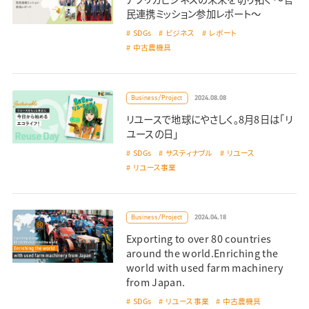
民連携ミッション参加レポート～
SDGs
ビジネス
レポート
中古農機具
2024.08.08
Business/Project
リユースで地球にやさしく。8月8日は「リ
ユースの日」
SDGs
サスティナブル
リユース
リユース事業
2024.04.18
Business/Project
Exporting to over 80 countries
around the world.Enriching the
world with used farm machinery
from Japan.
SDGs
リユース事業
中古農機具