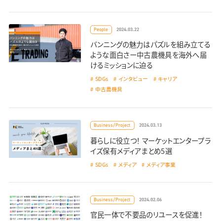
2024.03.22
People
バンニングの魅力はパズルを組み立てる
ような面白さー中古農機具を海外へ届
けるミッションに迫る
SDGs
インタビュー
キャリア
中古農機具
2024.03.13
Business/Project
暮らしに役立つ！ マーケットエンタープラ
イズ保有メディアまとめ5選
SDGs
メディア
メディア事業
2024.02.06
Business/Project
官民一体で不要品のリユースを促進！