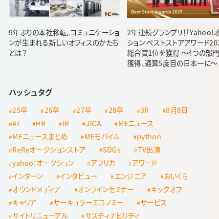
9年ぶりの本社移転。コミュニケーショ
2年連続グランプリ！「Yahoo!
ンが生まれる新しいオフィスのかたち
ション ベストストアアワード20
とは？
総合賞1位を獲得 ～4つの部
獲得、通算5度目の日本一に～
ハッシュタグ
25卒
26卒
27卒
28卒
3R
8月8日
AI
HR
IR
JICA
MEニュース
MEニュースまとめ
MEモバイル
python
ReReオークションストア
SDGs
TV出演
yahoo!オークション
アフリカ
アワード
インターン
インタビュー
エンジニア
おいくら
オウンドメディア
オンラインセミナー
キックオフ
キャリア
サーキュラーエコノミー
サービス
サイトリニューアル
サスティナビリティ