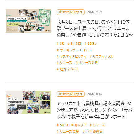
2025.09.09
Business/Project
『8月8日 リユースの日』のイベントに体
験ブースを出展！ 〜小学生と「リユース
の楽しさや価値」について考えた2日間〜
3R
8月8日
SDGs
サーキュラーエコノミー
サスティナビリティ
サスティナブル
リユース
リユースの日
社外イベント
2025.08.15
Business/Project
アフリカの中古農機具市場を大調査！タ
ンザニアで行われたビッグイベント「サバ
サバ」の様子を新卒3年目がレポート！
SDGs
キャリア
リユース
リユース事業
中古農機具