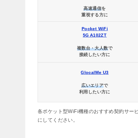
高速通信
を
重視する方に
Pocket WiFi
5G A102ZT
複数台・大人数
で
接続したい方に
GlocalMe U3
広いエリア
で
利用したい方に
各ポケット型WiFi機種のおすすめ契約サ
にしてください。