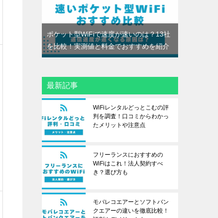
ポケット型WiFiで速度が速いのは？13社
を比較！実測値と料金でおすすめを紹介
最新記事
WiFiレンタルどっとこむの評
判を調査！口コミからわかっ
たメリットや注意点
フリーランスにおすすめの
WiFiはこれ！法人契約すべ
き？選び方も
モバレコエアーとソフトバン
クエアーの違いを徹底比較！