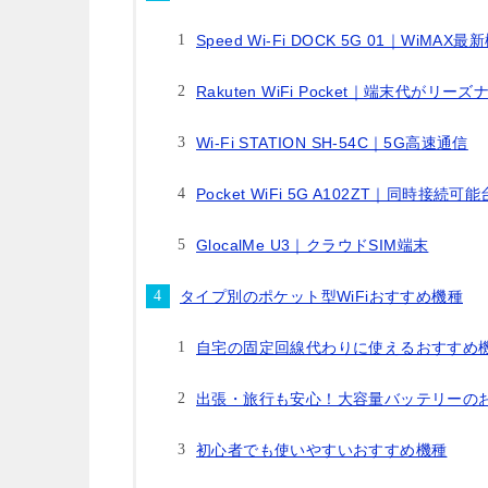
Speed Wi-Fi DOCK 5G 01｜WiMAX最
Rakuten WiFi Pocket｜端末代がリー
Wi-Fi STATION SH-54C｜5G高速通信
Pocket WiFi 5G A102ZT｜同時接続可
GlocalMe U3｜クラウドSIM端末
タイプ別のポケット型WiFiおすすめ機種
自宅の固定回線代わりに使えるおすすめ
出張・旅行も安心！大容量バッテリーの
初心者でも使いやすいおすすめ機種