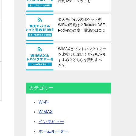
評判やデメリットも
楽天モバイルのポケット型
WiFiの評判は？Rakuten WiFi
Pocketの速度・電波の口コミ
WiMAXとソフトバンクエアー
を比較した違い！どっちがお
すすめ？どちらを契約すべ
き？
カテゴリー
Wi-Fi
WiMAX
インタビュー
ホームルーター