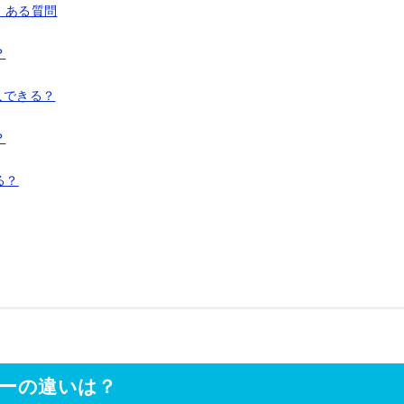
くある質問
？
入できる？
？
る？
ターの違いは？