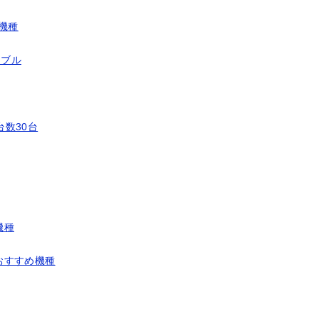
新機種
ズナブル
能台数30台
機種
おすすめ機種