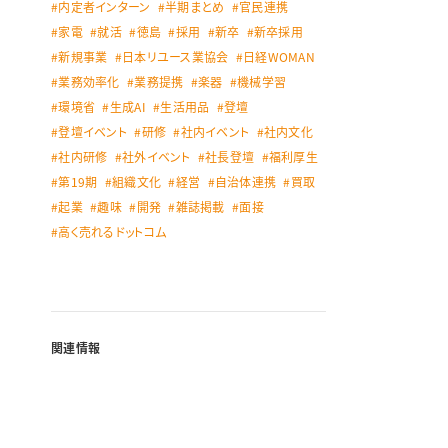
内定者インターン
半期まとめ
官民連携
家電
就活
徳島
採用
新卒
新卒採用
新規事業
日本リユース業協会
日経WOMAN
業務効率化
業務提携
楽器
機械学習
環境省
生成AI
生活用品
登壇
登壇イベント
研修
社内イベント
社内文化
社内研修
社外イベント
社長登壇
福利厚生
第19期
組織文化
経営
自治体連携
買取
起業
趣味
開発
雑誌掲載
面接
高く売れるドットコム
関連情報