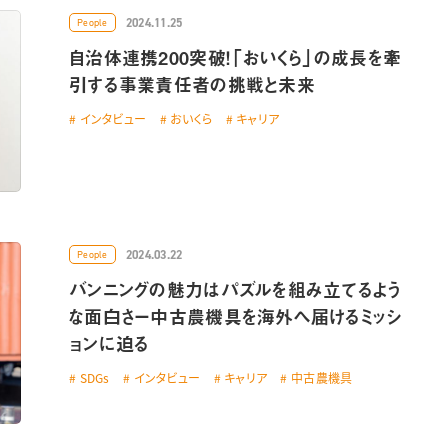
2024.11.25
People
自治体連携200突破！「おいくら」の成長を牽
引する事業責任者の挑戦と未来
インタビュー
おいくら
キャリア
2024.03.22
People
バンニングの魅力はパズルを組み立てるよう
な面白さー中古農機具を海外へ届けるミッシ
ョンに迫る
SDGs
インタビュー
キャリア
中古農機具