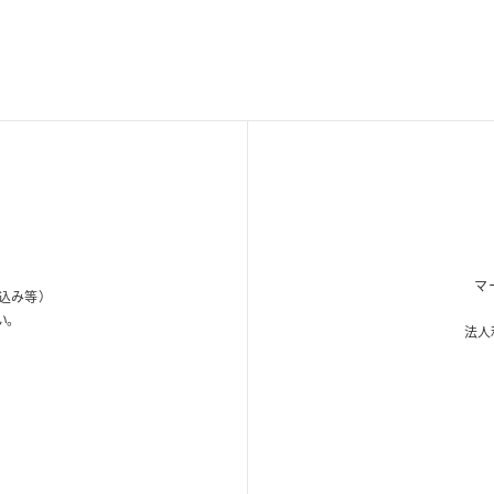
マ
込み等）
い。
法人