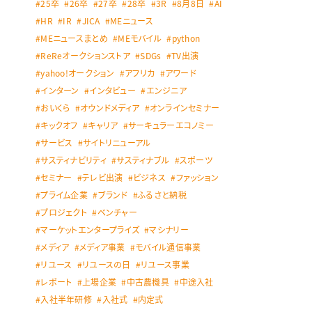
25卒
26卒
27卒
28卒
3R
8月8日
AI
HR
IR
JICA
MEニュース
MEニュースまとめ
MEモバイル
python
ReReオークションストア
SDGs
TV出演
yahoo!オークション
アフリカ
アワード
インターン
インタビュー
エンジニア
おいくら
オウンドメディア
オンラインセミナー
キックオフ
キャリア
サーキュラーエコノミー
サービス
サイトリニューアル
サスティナビリティ
サスティナブル
スポーツ
セミナー
テレビ出演
ビジネス
ファッション
プライム企業
ブランド
ふるさと納税
プロジェクト
ベンチャー
マーケットエンタープライズ
マシナリー
メディア
メディア事業
モバイル通信事業
リユース
リユースの日
リユース事業
レポート
上場企業
中古農機具
中途入社
入社半年研修
入社式
内定式