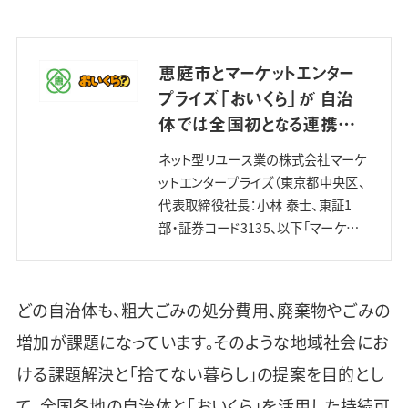
恵庭市とマーケットエンター
プライズ「おいくら」が 自治
体では全国初となる連携協
定を締結〜不要品は潜在資
ネット型リユース業の株式会社マーケ
産 捨て…
ットエンタープライズ（東京都中央区、
代表取締役社長：小林 泰士、東証1
部・証券コード3135、以下「マーケット
エンタープライズ」）と北海道恵庭市
（市長：原田 裕）は、2021年6月10日、
地域社会における…
どの自治体も、粗大ごみの処分費用、廃棄物やごみの
増加が課題になっています。そのような地域社会にお
ける課題解決と「捨てない暮らし」の提案を目的とし
て、全国各地の自治体と「おいくら」を活用した持続可