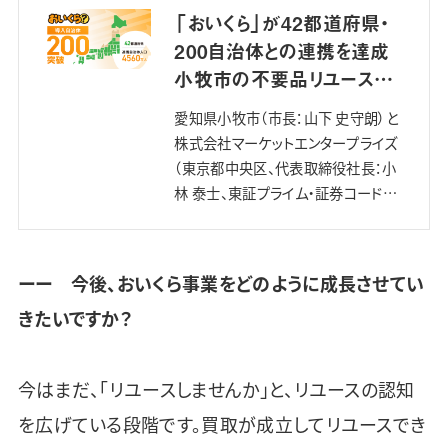
「おいくら」が42都道府県・
200自治体との連携を達成
小牧市の不要品リユース事
業もスタート〜連携自治体人
愛知県小牧市（市長：山下 史守朗）と
口は…
株式会社マーケットエンタープライズ
（東京都中央区、代表取締役社長：小
林 泰士、東証プライム・証券コード
3135、以下「マーケットエンタープライ
ズ」）は、2024年11月22日（金）より、
地域社会における…
ーー 今後、おいくら事業をどのように成長させてい
きたいですか？
今はまだ、「リユースしませんか」と、リユースの認知
を広げている段階です。買取が成立してリユースでき