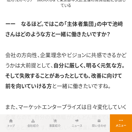
ている
ーー なるほど。ではこの「主体者集団」の中で池﨑
さんはどのような方と一緒に働きたいですか？
会社の方向性、企業理念やビジョンに共感できるかど
うかは大前提として、
自分に厳しく、明るく元気な方。
そして失敗することがあったとしても、改善に向けて
前を向いていける方
と一緒に働きたいですね。
また、マーケットエンタープライズは日々変化していく
企業なので、自分の業務幅がどんどん増えていくこと
もあると思います。特においくら事業については成長
トップ
会社紹介
事業紹介
ニュース
問い合わせ