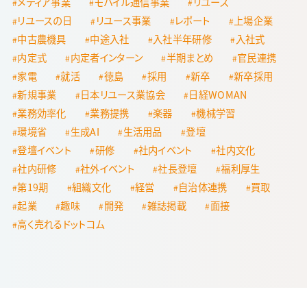
メディア事業
モバイル通信事業
リユース
リユースの日
リユース事業
レポート
上場企業
中古農機具
中途入社
入社半年研修
入社式
内定式
内定者インターン
半期まとめ
官民連携
家電
就活
徳島
採用
新卒
新卒採用
新規事業
日本リユース業協会
日経WOMAN
業務効率化
業務提携
楽器
機械学習
環境省
生成AI
生活用品
登壇
登壇イベント
研修
社内イベント
社内文化
社内研修
社外イベント
社長登壇
福利厚生
第19期
組織文化
経営
自治体連携
買取
起業
趣味
開発
雑誌掲載
面接
高く売れるドットコム