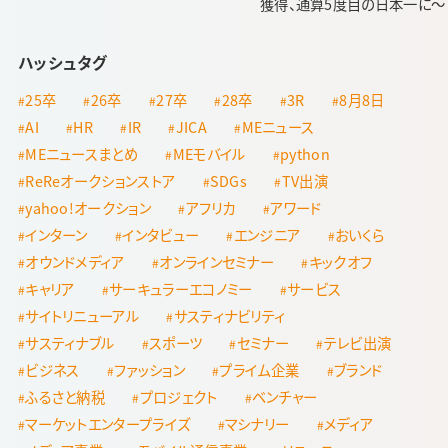
獲得、通算5度目の日本一に～
ハッシュタグ
25卒
26卒
27卒
28卒
3R
8月8日
AI
HR
IR
JICA
MEニュース
MEニュースまとめ
MEモバイル
python
ReReオークションストア
SDGs
TV出演
yahoo!オークション
アフリカ
アワード
インターン
インタビュー
エンジニア
おいくら
オウンドメディア
オンラインセミナー
キックオフ
キャリア
サーキュラーエコノミー
サービス
サイトリニューアル
サスティナビリティ
サスティナブル
スポーツ
セミナー
テレビ出演
ビジネス
ファッション
プライム企業
ブランド
ふるさと納税
プロジェクト
ベンチャー
マーケットエンタープライズ
マシナリー
メディア