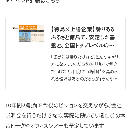
▼イベント詳細はこちら
【徳島×上場企業】誇りある
ふるさと徳島で、安定した基
盤と、全国トップレベルの成
長を。｜設立10周年記念イ
「徳島には帰りたけれど、どんなキャリ
ベント…
アになっていくだろうか」「地元で働き
たいけれど、自分の市場価値を高めら
れる環境はあるのだろうか」そんなこ
とを思ったことはありませんか。 株式
会社マーケットエンタープライズ（以
下、ME）の徳島オフィ…
10年間の軌跡や今後のビジョンを交えながら、会社
説明会を行うだけでなく、実際に働いている社員の本
音トークやオフィスツアーも予定しています。