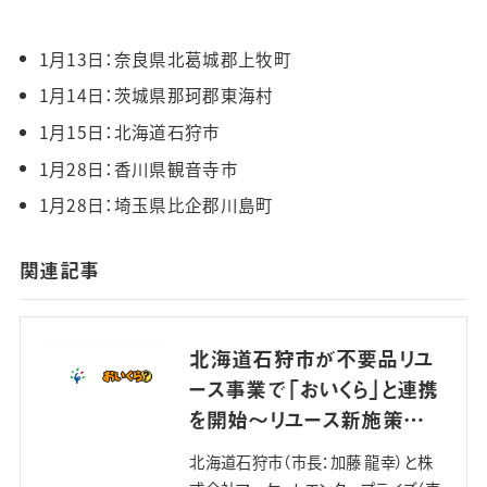
1月13日：奈良県北葛城郡上牧町
1月14日：茨城県那珂郡東海村
1月15日：北海道石狩市
1月28日：香川県観音寺市
1月28日：埼玉県比企郡川島町
関連記事
北海道石狩市が不要品リユ
ース事業で「おいくら」と連携
を開始〜リユース新施策導
入による廃棄物削減へ〜
北海道石狩市（市長：加藤 龍幸）と株