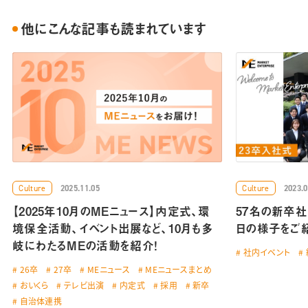
他にこんな記事も読まれています
Culture
Culture
2025.11.05
2023.0
【2025年10月のMEニュース】内定式、環
57名の新卒社
境保全活動、イベント出展など、10月も多
日の様子を
岐にわたるMEの活動を紹介！
社内イベント
26卒
27卒
MEニュース
MEニュースまとめ
おいくら
テレビ出演
内定式
採用
新卒
自治体連携