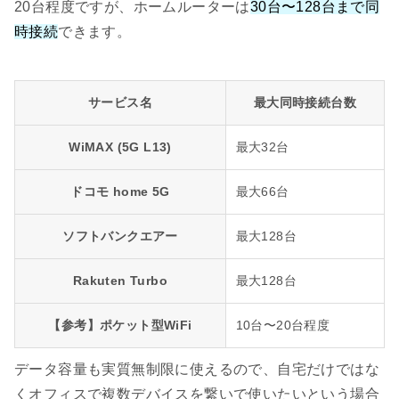
20台程度ですが、ホームルーターは
30台〜128台まで同
時接続
できます。
サービス名
最大同時接続台数
WiMAX (5G L13)
最大32台
ドコモ home 5G
最大66台
ソフトバンクエアー
最大128台
Rakuten Turbo
最大128台
【参考】ポケット型WiFi
10台〜20台程度
データ容量も実質無制限に使えるので、自宅だけではな
くオフィスで複数デバイスを繋いで使いたいという場合