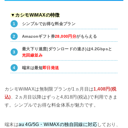
▼カシモWiMAXの特徴
シンプルでお得な料金プラン
Amazonギフト券
28,000円分
がもらえる
最大下り速度(ダウンロードの速さ)は4.2Gbpsと
光回線並み
端末は最短
即日発送
カシモWiMAXは無制限プランが1ヵ月目は
1,408円(税
込)
、2ヵ月目以降はずっと4,818円(税込)で利用できま
す。シンプルでお得な料金体系が魅力です。
端末は
au 4G/5G・WiMAXの独自回線に対応
しており、