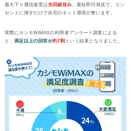
最大下り通信速度は
光回線並み
。最短即日発送で、コン
セントに挿すだけで自宅のネット環境が整います。
実際にカシモWiMAXの利用者アンケート調査による
と、
満足以上の回答が
約7割
という結果となりました。