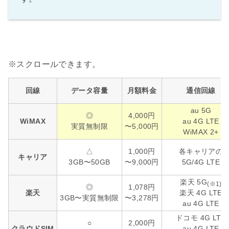
回線
データ容量
月額料金
通信回線
au 5G
◎
4,000円
WiMAX
au 4G LTE
実質無制限
〜5,000円
WiMAX 2+
△
1,000円
各キャリアの
キャリア
3GB〜50GB
〜9,000円
5G/4G LTE
楽天 5G
(※1)
◎
1,078円
楽天
楽天 4G LTE
3GB〜実質無制限
〜3,278円
au 4G LTE
ドコモ 4G LTE
○
2,000円
クラウドSIM
au 4G LTE