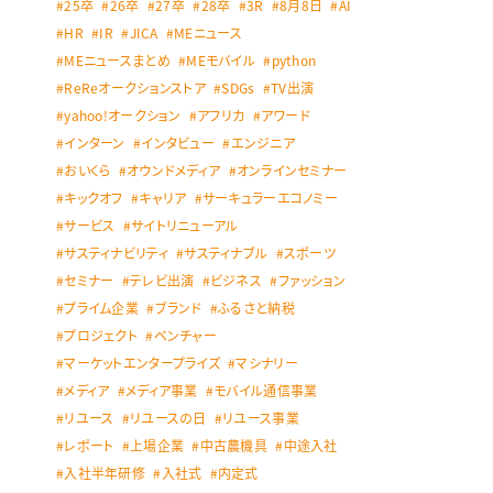
25卒
26卒
27卒
28卒
3R
8月8日
AI
HR
IR
JICA
MEニュース
MEニュースまとめ
MEモバイル
python
ReReオークションストア
SDGs
TV出演
yahoo!オークション
アフリカ
アワード
インターン
インタビュー
エンジニア
おいくら
オウンドメディア
オンラインセミナー
キックオフ
キャリア
サーキュラーエコノミー
サービス
サイトリニューアル
サスティナビリティ
サスティナブル
スポーツ
セミナー
テレビ出演
ビジネス
ファッション
プライム企業
ブランド
ふるさと納税
プロジェクト
ベンチャー
マーケットエンタープライズ
マシナリー
メディア
メディア事業
モバイル通信事業
リユース
リユースの日
リユース事業
レポート
上場企業
中古農機具
中途入社
入社半年研修
入社式
内定式