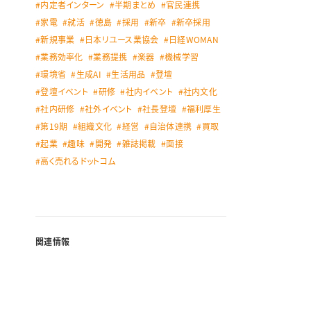
内定者インターン
半期まとめ
官民連携
家電
就活
徳島
採用
新卒
新卒採用
新規事業
日本リユース業協会
日経WOMAN
業務効率化
業務提携
楽器
機械学習
環境省
生成AI
生活用品
登壇
登壇イベント
研修
社内イベント
社内文化
社内研修
社外イベント
社長登壇
福利厚生
第19期
組織文化
経営
自治体連携
買取
起業
趣味
開発
雑誌掲載
面接
高く売れるドットコム
関連情報