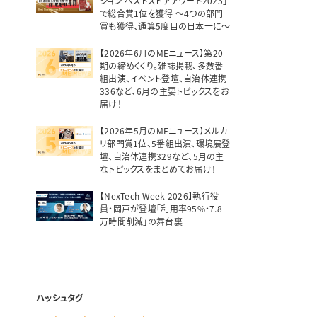
ション ベストストアアワード2025」
で総合賞1位を獲得 ～4つの部門
賞も獲得、通算5度目の日本一に～
【2026年6月のMEニュース】第20
期の締めくくり。雑誌掲載、多数番
組出演、イベント登壇、自治体連携
336など、6月の主要トピックスをお
届け！
【2026年5月のMEニュース】メルカ
リ部門賞1位、5番組出演、環境展登
壇、自治体連携329など、5月の主
なトピックスをまとめてお届け！
【NexTech Week 2026】執行役
員・岡戸が登壇「利用率95%・7.8
万時間削減」の舞台裏
ハッシュタグ