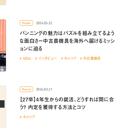
2024.03.22
People
バンニングの魅力はパズルを組み立てるよう
な面白さー中古農機具を海外へ届けるミッシ
ョンに迫る
SDGs
インタビュー
キャリア
中古農機具
2024.03.21
Recruit
【27卒】4年生からの就活、どうすれば間に合
う? 内定を獲得する方法とコツ
キャリア