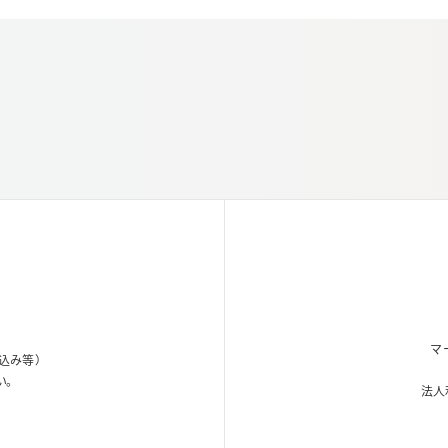
マ
込み等）
い。
法人