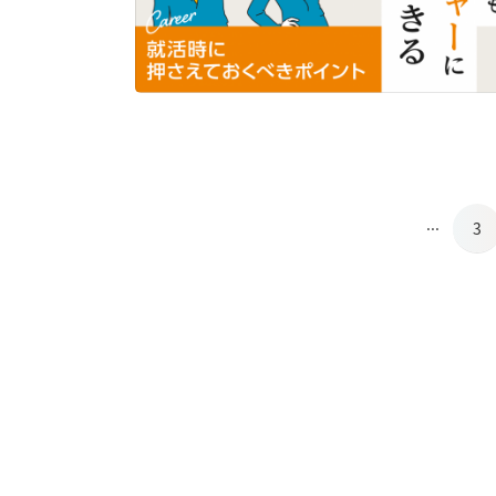
...
3