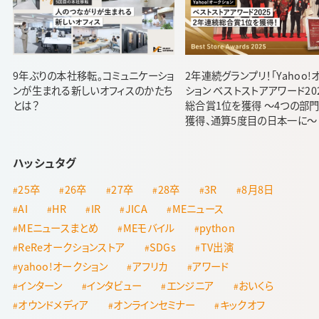
9年ぶりの本社移転。コミュニケーショ
2年連続グランプリ！「Yahoo!
ンが生まれる新しいオフィスのかたち
ション ベストストアアワード20
とは？
総合賞1位を獲得 ～4つの部
獲得、通算5度目の日本一に～
ハッシュタグ
25卒
26卒
27卒
28卒
3R
8月8日
AI
HR
IR
JICA
MEニュース
MEニュースまとめ
MEモバイル
python
ReReオークションストア
SDGs
TV出演
yahoo!オークション
アフリカ
アワード
インターン
インタビュー
エンジニア
おいくら
オウンドメディア
オンラインセミナー
キックオフ