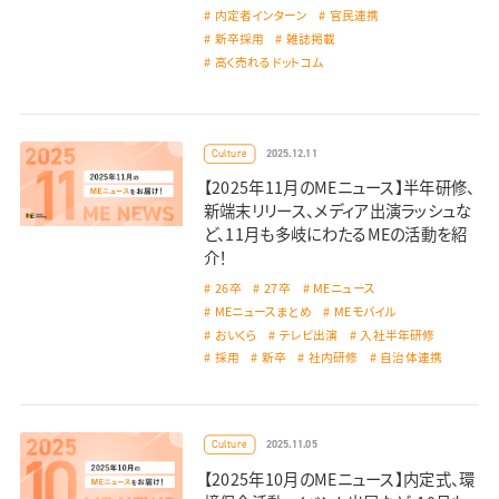
内定者インターン
官民連携
新卒採用
雑誌掲載
高く売れるドットコム
2025.12.11
Culture
【2025年11月のMEニュース】半年研修、
新端末リリース、メディア出演ラッシュな
ど、11月も多岐にわたるMEの活動を紹
介！
26卒
27卒
MEニュース
MEニュースまとめ
MEモバイル
おいくら
テレビ出演
入社半年研修
採用
新卒
社内研修
自治体連携
2025.11.05
Culture
【2025年10月のMEニュース】内定式、環