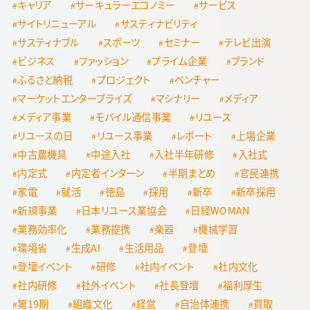
キャリア
サーキュラーエコノミー
サービス
サイトリニューアル
サスティナビリティ
サスティナブル
スポーツ
セミナー
テレビ出演
ビジネス
ファッション
プライム企業
ブランド
ふるさと納税
プロジェクト
ベンチャー
マーケットエンタープライズ
マシナリー
メディア
メディア事業
モバイル通信事業
リユース
リユースの日
リユース事業
レポート
上場企業
中古農機具
中途入社
入社半年研修
入社式
内定式
内定者インターン
半期まとめ
官民連携
家電
就活
徳島
採用
新卒
新卒採用
新規事業
日本リユース業協会
日経WOMAN
業務効率化
業務提携
楽器
機械学習
環境省
生成AI
生活用品
登壇
登壇イベント
研修
社内イベント
社内文化
社内研修
社外イベント
社長登壇
福利厚生
第19期
組織文化
経営
自治体連携
買取