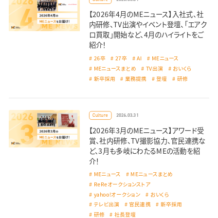
【2026年4月のMEニュース】入社式、社
内研修、TV出演やイベント登壇、「エアク
ロ買取」開始など、4月のハイライトをご
紹介！
26卒
27卒
AI
MEニュース
MEニュースまとめ
TV出演
おいくら
新卒採用
業務提携
登壇
研修
2026.03.31
Culture
【2026年3月のMEニュース】アワード受
賞、社内研修、TV撮影協力、官民連携な
ど、3月も多岐にわたるMEの活動を紹
介！
MEニュース
MEニュースまとめ
ReReオークションストア
yahoo!オークション
おいくら
テレビ出演
官民連携
新卒採用
研修
社長登壇