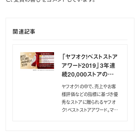
関連記事
「ヤフオク!ベストストア
アワード2019」3年連
続20,000ストアの頂
点になった総合グラン
ヤフオク!の中で、売上やお客
プリ受賞の舞台裏。
様評価などの指標に基づき優
秀なストアに贈られるヤフオ
ク!ベストストアアワード。マー
ケットエンタープライズが運営
する『ReRe オークションスト
ア』は、2017年から3年連続で