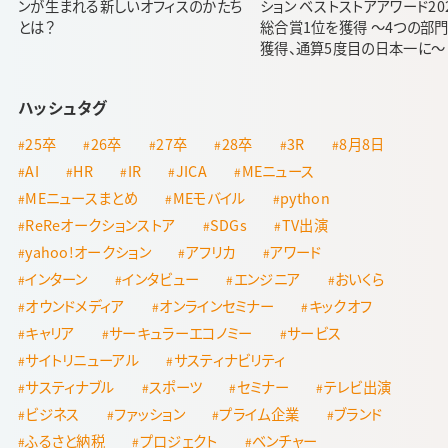
ンが生まれる新しいオフィスのかたち
ション ベストストアアワード20
とは？
総合賞1位を獲得 ～4つの部
獲得、通算5度目の日本一に～
ハッシュタグ
25卒
26卒
27卒
28卒
3R
8月8日
AI
HR
IR
JICA
MEニュース
MEニュースまとめ
MEモバイル
python
ReReオークションストア
SDGs
TV出演
yahoo!オークション
アフリカ
アワード
インターン
インタビュー
エンジニア
おいくら
オウンドメディア
オンラインセミナー
キックオフ
キャリア
サーキュラーエコノミー
サービス
サイトリニューアル
サスティナビリティ
サスティナブル
スポーツ
セミナー
テレビ出演
ビジネス
ファッション
プライム企業
ブランド
ふるさと納税
プロジェクト
ベンチャー