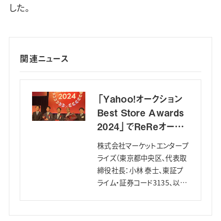
した。
関連ニュース
「Yahoo!オークション
Best Store Awards
2024」でReReオーク
ションストアが総合賞
株式会社マーケットエンタープ
第…
ライズ（東京都中央区、代表取
締役社長：小林 泰士、東証プ
ライム・証券コード3135、以下
「マーケットエンタープライ
ズ」）は、2025年3月6日（木）に
発表された「Yahoo!オークシ