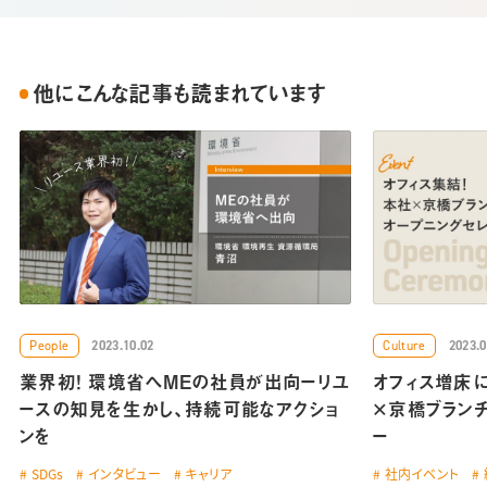
他にこんな記事も読まれています
People
Culture
2023.10.02
2023.0
業界初！ 環境省へMEの社員が出向ーリユ
オフィス増床
ースの知見を生かし、持続可能なアクショ
×京橋ブラン
ンを
ー
SDGs
インタビュー
キャリア
社内イベント