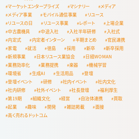
マーケットエンタープライズ
マシナリー
メディア
メディア事業
モバイル通信事業
リユース
リユースの日
リユース事業
レポート
上場企業
中古農機具
中途入社
入社半年研修
入社式
内定式
内定者インターン
半期まとめ
官民連携
家電
就活
徳島
採用
新卒
新卒採用
新規事業
日本リユース業協会
日経WOMAN
業務効率化
業務提携
楽器
機械学習
環境省
生成AI
生活用品
登壇
登壇イベント
研修
社内イベント
社内文化
社内研修
社外イベント
社長登壇
福利厚生
第19期
組織文化
経営
自治体連携
買取
起業
趣味
開発
雑誌掲載
面接
高く売れるドットコム