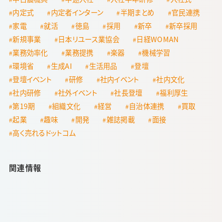
内定式
内定者インターン
半期まとめ
官民連携
家電
就活
徳島
採用
新卒
新卒採用
新規事業
日本リユース業協会
日経WOMAN
業務効率化
業務提携
楽器
機械学習
環境省
生成AI
生活用品
登壇
登壇イベント
研修
社内イベント
社内文化
社内研修
社外イベント
社長登壇
福利厚生
第19期
組織文化
経営
自治体連携
買取
起業
趣味
開発
雑誌掲載
面接
高く売れるドットコム
関連情報