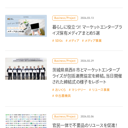
2024.03.13
Business/Project
暮らしに役立つ！ マーケットエンタープラ
イズ保有メディアまとめ5選
SDGs
メディア
メディア事業
2024.02.29
Business/Project
茨城県県西８市とマーケットエンタープ
ライズが包括連携協定を締結。当日開催
された締結式の様子をレポート
おいくら
マシナリー
リユース事業
中古農機具
2024.02.06
Business/Project
官民一体で不要品のリユースを促進！