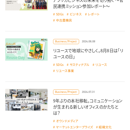
民連携ミッション参加レポート～
SDGs
ビジネス
レポート
中古農機具
2024.08.08
Business/Project
リユースで地球にやさしく。8月8日は「リ
ユースの日」
SDGs
サスティナブル
リユース
リユース事業
2024.07.31
Business/Project
9年ぶりの本社移転。コミュニケーション
が生まれる新しいオフィスのかたちと
は？
オウンドメディア
マーケットエンタープライズ
組織文化