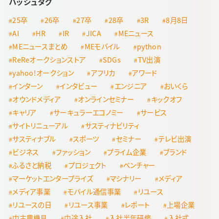
ハッシュタグ
25卒
26卒
27卒
28卒
3R
8月8日
AI
HR
IR
JICA
MEニュース
MEニュースまとめ
MEモバイル
python
ReReオークションストア
SDGs
TV出演
yahoo!オークション
アフリカ
アワード
インターン
インタビュー
エンジニア
おいくら
オウンドメディア
オンラインセミナー
キックオフ
キャリア
サーキュラーエコノミー
サービス
サイトリニューアル
サスティナビリティ
サスティナブル
スポーツ
セミナー
テレビ出演
ビジネス
ファッション
プライム企業
ブランド
ふるさと納税
プロジェクト
ベンチャー
マーケットエンタープライズ
マシナリー
メディア
メディア事業
モバイル通信事業
リユース
リユースの日
リユース事業
レポート
上場企業
中古農機具
中途入社
入社半年研修
入社式