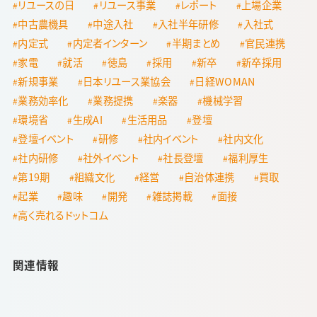
リユースの日
リユース事業
レポート
上場企業
中古農機具
中途入社
入社半年研修
入社式
内定式
内定者インターン
半期まとめ
官民連携
家電
就活
徳島
採用
新卒
新卒採用
新規事業
日本リユース業協会
日経WOMAN
業務効率化
業務提携
楽器
機械学習
環境省
生成AI
生活用品
登壇
登壇イベント
研修
社内イベント
社内文化
社内研修
社外イベント
社長登壇
福利厚生
第19期
組織文化
経営
自治体連携
買取
起業
趣味
開発
雑誌掲載
面接
高く売れるドットコム
関連情報