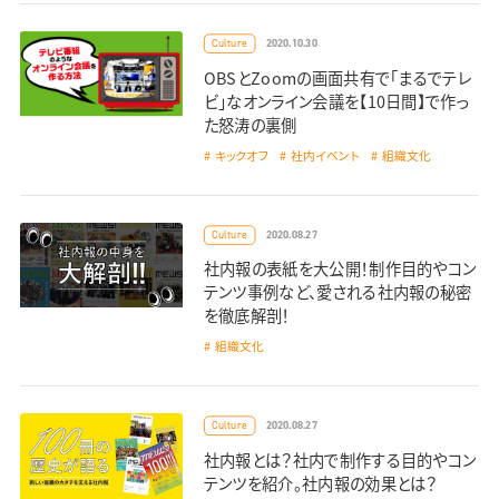
2020.10.30
Culture
OBSとZoomの画面共有で「まるでテレ
ビ」なオンライン会議を【10日間】で作っ
た怒涛の裏側
キックオフ
社内イベント
組織文化
2020.08.27
Culture
社内報の表紙を大公開！制作目的やコン
テンツ事例など、愛される社内報の秘密
を徹底解剖！
組織文化
2020.08.27
Culture
社内報とは？社内で制作する目的やコン
テンツを紹介。社内報の効果とは？