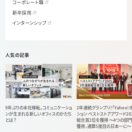
コーポレート職
新卒採用
インターンシップ
人気の記事
9年ぶりの本社移転。コミュニケーショ
2年連続グランプリ！「Yahoo!
ンが生まれる新しいオフィスのかたち
ション ベストストアアワード20
とは？
総合賞1位を獲得 ～4つの部
獲得、通算5度目の日本一に～