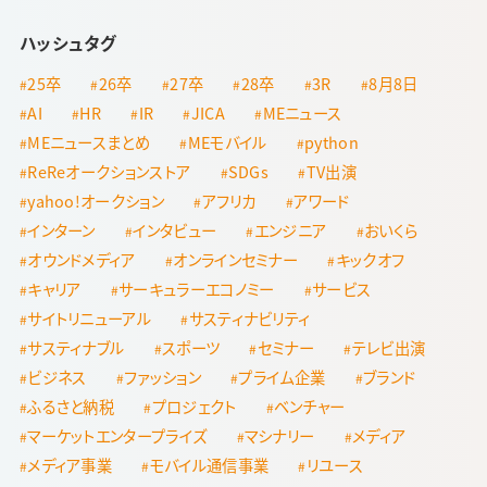
ハッシュタグ
25卒
26卒
27卒
28卒
3R
8月8日
AI
HR
IR
JICA
MEニュース
MEニュースまとめ
MEモバイル
python
ReReオークションストア
SDGs
TV出演
yahoo!オークション
アフリカ
アワード
インターン
インタビュー
エンジニア
おいくら
オウンドメディア
オンラインセミナー
キックオフ
キャリア
サーキュラーエコノミー
サービス
サイトリニューアル
サスティナビリティ
サスティナブル
スポーツ
セミナー
テレビ出演
ビジネス
ファッション
プライム企業
ブランド
ふるさと納税
プロジェクト
ベンチャー
マーケットエンタープライズ
マシナリー
メディア
メディア事業
モバイル通信事業
リユース