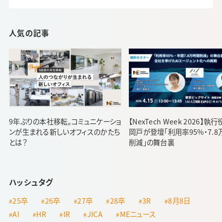
人気の記事
9年ぶりの本社移転。コミュニケーショ
【NexTech Week 2026】執
ンが生まれる新しいオフィスのかたち
岡戸が登壇「利用率95%・7.8
とは？
削減」の舞台裏
ハッシュタグ
25卒
26卒
27卒
28卒
3R
8月8日
AI
HR
IR
JICA
MEニュース