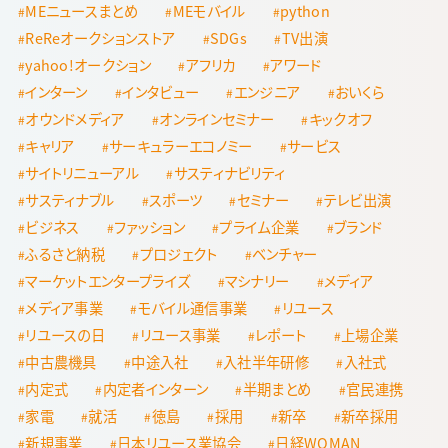
MEニュースまとめ
MEモバイル
python
ReReオークションストア
SDGs
TV出演
yahoo!オークション
アフリカ
アワード
インターン
インタビュー
エンジニア
おいくら
オウンドメディア
オンラインセミナー
キックオフ
キャリア
サーキュラーエコノミー
サービス
サイトリニューアル
サスティナビリティ
サスティナブル
スポーツ
セミナー
テレビ出演
ビジネス
ファッション
プライム企業
ブランド
ふるさと納税
プロジェクト
ベンチャー
マーケットエンタープライズ
マシナリー
メディア
メディア事業
モバイル通信事業
リユース
リユースの日
リユース事業
レポート
上場企業
中古農機具
中途入社
入社半年研修
入社式
内定式
内定者インターン
半期まとめ
官民連携
家電
就活
徳島
採用
新卒
新卒採用
新規事業
日本リユース業協会
日経WOMAN