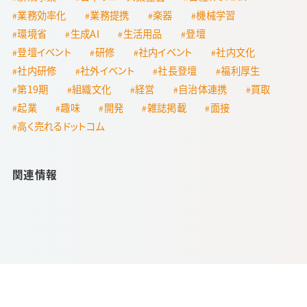
業務効率化
業務提携
楽器
機械学習
環境省
生成AI
生活用品
登壇
登壇イベント
研修
社内イベント
社内文化
社内研修
社外イベント
社長登壇
福利厚生
第19期
組織文化
経営
自治体連携
買取
起業
趣味
開発
雑誌掲載
面接
高く売れるドットコム
関連情報