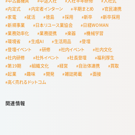
中古農機具
中途入社
入社半年研修
入社式
内定式
内定者インターン
半期まとめ
官民連携
家電
就活
徳島
採用
新卒
新卒採用
新規事業
日本リユース業協会
日経WOMAN
業務効率化
業務提携
楽器
機械学習
環境省
生成AI
生活用品
登壇
登壇イベント
研修
社内イベント
社内文化
社内研修
社外イベント
社長登壇
福利厚生
第19期
組織文化
経営
自治体連携
買取
起業
趣味
開発
雑誌掲載
面接
高く売れるドットコム
関連情報