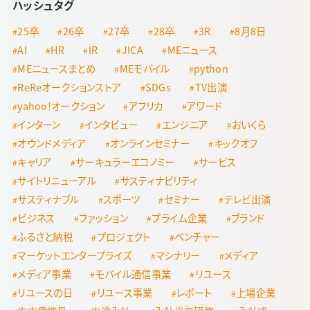
ハッシュタグ
25卒
26卒
27卒
28卒
3R
8月8日
AI
HR
IR
JICA
MEニュース
MEニュースまとめ
MEモバイル
python
ReReオークションストア
SDGs
TV出演
yahoo!オークション
アフリカ
アワード
インターン
インタビュー
エンジニア
おいくら
オウンドメディア
オンラインセミナー
キックオフ
キャリア
サーキュラーエコノミー
サービス
サイトリニューアル
サスティナビリティ
サスティナブル
スポーツ
セミナー
テレビ出演
ビジネス
ファッション
プライム企業
ブランド
ふるさと納税
プロジェクト
ベンチャー
マーケットエンタープライズ
マシナリー
メディア
メディア事業
モバイル通信事業
リユース
リユースの日
リユース事業
レポート
上場企業