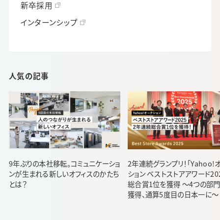
新卒採用
インターンシップ
人気の記事
9年ぶりの本社移転。コミュニケーショ
2年連続グランプリ！「Yahoo!
ンが生まれる新しいオフィスのかたち
ション ベストストアアワード20
とは？
総合賞1位を獲得 ～4つの部
獲得、通算5度目の日本一に～