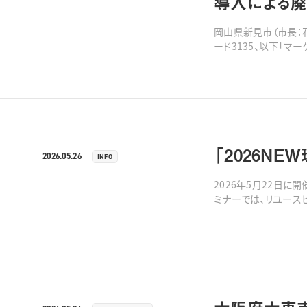
導入による
岡山県新見市（市長：
ード3135、以下「マ
27日（水）より連携を
「2026N
2026.05.26
INFO
2026年5月22日に
ミナーでは、リユース
2026NEW環境展につい