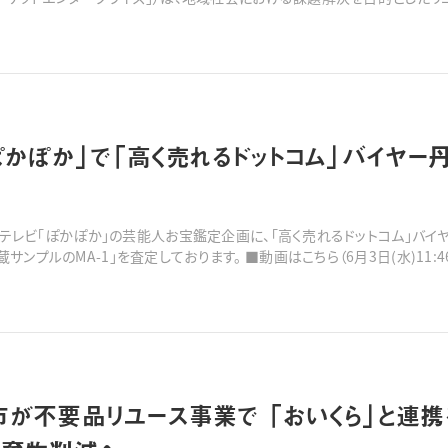
をスタートいたします。マーケットエンタープライズが運営するリユースプラッ
ぽかぽか」で「高く売れるドットコム」バイヤー
、フジテレビ「ぽかぽか」の芸能人お宝鑑定企画に、「高く売れるドットコム」バ
生さんの「山本寛斎秘蔵サンプルのMA-1」を査定しております。 ■動画はこちら（6月
が不要品リユース事業で 「おいくら」と連