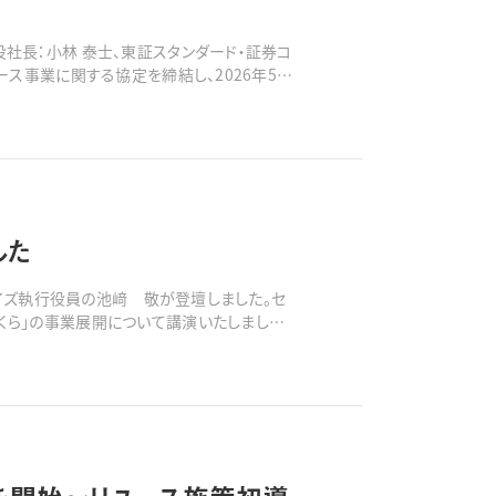
社長：小林 泰士、東証スタンダード・証券コ
ース事業に関する協定を締結し、2026年5月
フォーム「おいくら」を用いて、不
した
プライズ執行役員の池﨑 敬が登壇しました。セ
くら」の事業展開について講演いたしました。