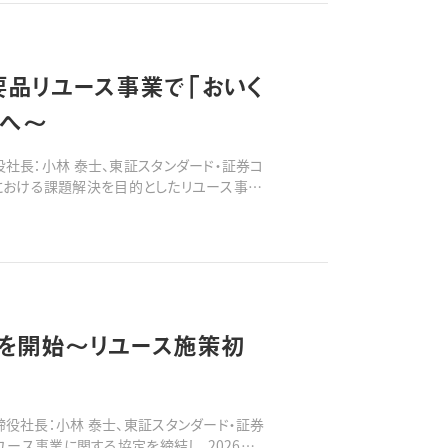
要品リユース事業で「おいく
減へ〜
社長：小林 泰士、東証スタンダード・証券コ
社会における課題解決を目的としたリユース事業
ープライズが運営するリユースプラ
携を開始〜リユース施策初
役社長：小林 泰士、東証スタンダード・証券
ユース事業に関する協定を締結し、2026年5