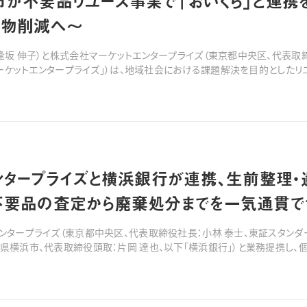
が不要品リユース事業で「おいくら」と連携
棄物削減へ〜
逢坂 伸子）と株式会社マーケットエンタープライズ（東京都中央区、代表取締
マーケットエンタープライズ」）は、地域社会における課題解決を目的としたリ
をスタートいたします。マーケットエンタープライズが運営するリユースプラッ
ンタープライズと横浜銀行が連携、生前整理・
不要品の査定から廃棄処分までを一気通貫で
タープライズ（東京都中央区、代表取締役社長：小林 泰士、東証スタンダード
県横浜市、代表取締役頭取：片岡 達也、以下「横浜銀行」）と業務提携し、
遺品整理の買取サービスを開始いたしました。 ■背景・経緯環境省が発表した「