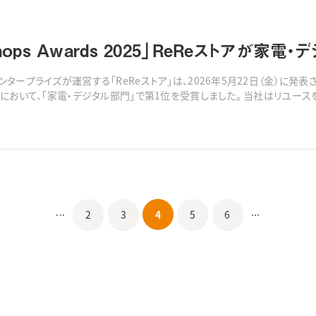
 Shops Awards 2025」ReReストアが
プライズが運営する「ReReストア」は、2026年5月22日（金）に発表された「Mer
・デジタル部門」で第1位を受賞しました。 当社はリユースを通じて「価値あるモノを次の方へ届ける」こ
す。今後も品質と価格の両立を追求し、持続可能な社会への貢献に努めて
...
...
2
3
4
5
6