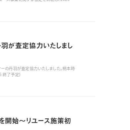
トフォーム「おいくら」を用いて、
丹羽が査定協力いたしまし
イヤーの丹羽が査定協力いたしました。柄本時
3日(水)11:46 終了予定）
携を開始〜リユース施策初