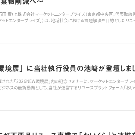
廃棄物削減へ〜
石田 實）と株式会社マーケットエンタープライズ（東京都中央区、代表取締役
ーケットエンタープライズ」）は、地域社会における課題解決を目的としたリユ
スタートいたします。マーケットエンタープライズが運営するリユースプラット
EW環境展」 に当社執行役員の池﨑が登壇しま
開催された「2026NEW環境展」内の記念セミナーに、マーケットエンター
ビジネスの最新動向として、当社が運営するリユースプラットフォーム「おい
ては下記サイトよりご確認ください。https://www.n-expo.jp/