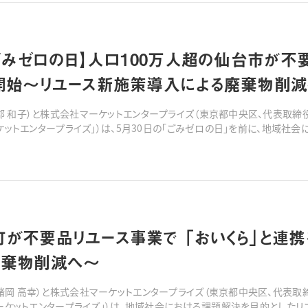
はごみゼロの日】人口100万人超の仙台市が不
開始〜リユース新施策導入による廃棄物削
郡 和子）と株式会社マーケットエンタープライズ（東京都中央区、代表取締役
ーケットエンタープライズ」）は、5月30日の「ごみゼロの日」を前に、地域
2026年5月29日（金）より連携をスタートいたします。マーケットエンタ
が不要品リユース事業で 「おいくら」と連
廃棄物削減へ〜
諸岡 高幸）と株式会社マーケットエンタープライズ（東京都中央区、代表取締
マーケットエンタープライズ」）は、地域社会における課題解決を目的としたリ