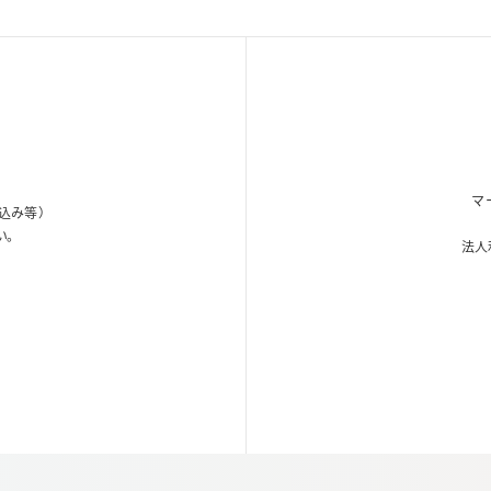
マ
込み等）
い。
法人