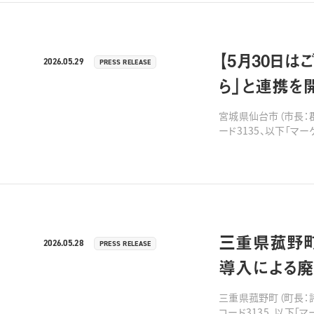
【5月30日
2026.05.29
PRESS RELEASE
ら」と連携を
宮城県仙台市（市長：
ード3135、以下「マ
に関する協定を締結し、
三重県菰野町
2026.05.28
PRESS RELEASE
導入による
三重県菰野町（町長：
コード3135、以下「