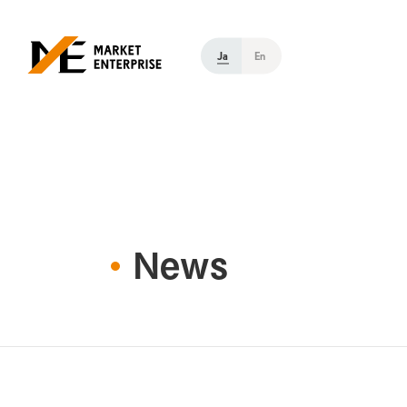
Ja
En
News