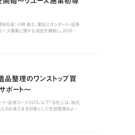
を開始〜リユース施策初導
役社長：小林 泰士、東証スタンダード・証券
ユース事業に関する協定を締結し、2026年5
トフォーム「おいくら」を用いて、
遺品整理のワンストップ買
サポート〜
・証券コード3135、以下「当社」）は、株式
個人のお客さまを対象とした生前整理および
リユース等の促進に関するロードマップ※1」