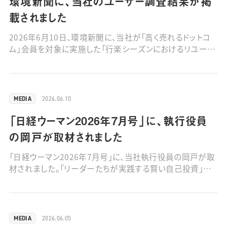
環境新聞に、当社のユーザー調査結果が掲
載されました
2026年6月10日、環境新聞に、当社が「高く売れるドットコ
ム」会員を対象に実施した「行楽シーズンにおけるリユース
に関する意識調査」の結果が掲載されました。 ■調査結果
の詳細はこちら■環境新聞電子版についてはこちら（閲覧
には、会員登録が必要です）
2026.06.10
MEDIA
「日経ウーマン2026年7月号」に、執行役員
の岡戸が取材されました
「日経ウーマン2026年7月号」に、当社執行役員の岡戸が取
材されました。「リーダーたちが実践する賢い自己投資」を
紹介する内容で、インタビュー取材を受けています。 ■日経
ウーマンについてはこちら
2026.06.05
MEDIA