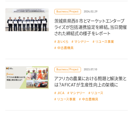
2024.02.29
Business/Project
茨城県県西８市とマーケットエンタープ
ライズが包括連携協定を締結。当日開催
された締結式の様子をレポート
おいくら
マシナリー
リユース事業
中古農機具
2023.07.10
Business/Project
アフリカの農業における問題と解決策と
は？AFICATが生産性向上の架橋に
JICA
マシナリー
リユース
リユース事業
中古農機具