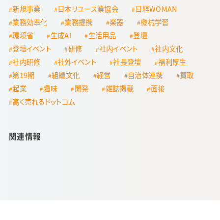
新規事業
日本リユース業協会
日経WOMAN
業務効率化
業務提携
楽器
機械学習
環境省
生成AI
生活用品
登壇
登壇イベント
研修
社内イベント
社内文化
社内研修
社外イベント
社長登壇
福利厚生
第19期
組織文化
経営
自治体連携
買取
起業
趣味
開発
雑誌掲載
面接
高く売れるドットコム
関連情報