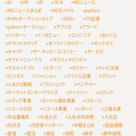
AI
HR
IR
JICA
MEニュース
MEニュースまとめ
MEモバイル
python
ReReオークションストア
SDGs
TV出演
yahoo!オークション
アフリカ
アワード
インターン
インタビュー
エンジニア
おいくら
オウンドメディア
オンラインセミナー
キックオフ
キャリア
サーキュラーエコノミー
サービス
サイトリニューアル
サスティナビリティ
サスティナブル
スポーツ
セミナー
テレビ出演
ビジネス
ファッション
プライム企業
ブランド
ふるさと納税
プロジェクト
ベンチャー
マーケットエンタープライズ
マシナリー
メディア
メディア事業
モバイル通信事業
リユース
リユースの日
リユース事業
レポート
上場企業
中古農機具
中途入社
入社半年研修
入社式
内定式
内定者インターン
半期まとめ
官民連携
家電
就活
徳島
採用
新卒
新卒採用