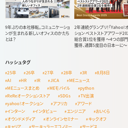
9年ぶりの本社移転。コミュニケーショ
2年連続グランプリ！「Yahoo!
ンが生まれる新しいオフィスのかたち
ション ベストストアアワード20
とは？
総合賞1位を獲得 ～4つの部
獲得、通算5度目の日本一に～
ハッシュタグ
25卒
26卒
27卒
28卒
3R
8月8日
AI
HR
IR
JICA
MEニュース
MEニュースまとめ
MEモバイル
python
ReReオークションストア
SDGs
TV出演
yahoo!オークション
アフリカ
アワード
インターン
インタビュー
エンジニア
おいくら
オウンドメディア
オンラインセミナー
キックオフ
キャリア
サーキュラーエコノミー
サービス