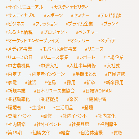
サイトリニューアル
サスティナビリティ
サスティナブル
スポーツ
セミナー
テレビ出演
ビジネス
ファッション
プライム企業
ブランド
ふるさと納税
プロジェクト
ベンチャー
マーケットエンタープライズ
マシナリー
メディア
メディア事業
モバイル通信事業
リユース
リユースの日
リユース事業
レポート
上場企業
中古農機具
中途入社
入社半年研修
入社式
内定式
内定者インターン
半期まとめ
官民連携
家電
就活
徳島
採用
新卒
新卒採用
新規事業
日本リユース業協会
日経WOMAN
業務効率化
業務提携
楽器
機械学習
環境省
生成AI
生活用品
登壇
登壇イベント
研修
社内イベント
社内文化
社内研修
社外イベント
社長登壇
福利厚生
第19期
組織文化
経営
自治体連携
買取