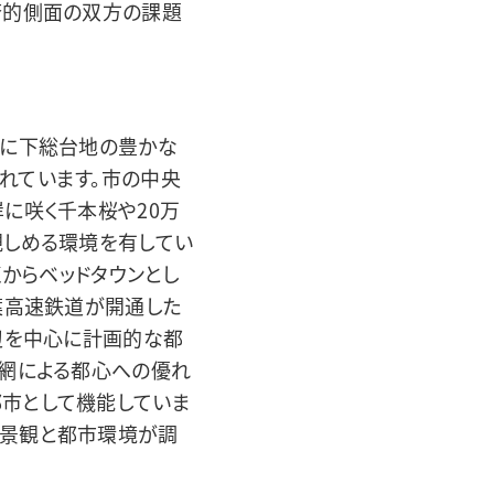
済的側面の双方の課題
部に下総台地の豊かな
れています。市の中央
に咲く千本桜や20万
親しめる環境を有してい
くからベッドタウンとし
葉高速鉄道が開通した
辺を中心に計画的な都
道網による都心への優れ
市として機能していま
然景観と都市環境が調