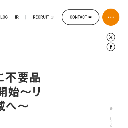
CONTACT
BLOG
IR
RECRUIT
に不要品
開始〜リ
減へ〜
ニュース