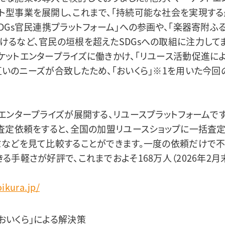
ト型事業を展開し、これまで、「持続可能な社会を実現する
DGs官民連携プラットフォーム」への参画や、「楽器寄附ふ
けるなど、官民の垣根を超えたSDGsへの取組に注力してま
ケットエンタープライズに働きかけ、「リユース活動促進に
互いのニーズが合致したため、「おいくら」※1を用いた今
トエンタープライズが展開する、リユースプラットフォームで
て査定依頼をすると、全国の加盟リユースショップに一括査
ミなどを見て比較することができます。一度の依頼だけで
る手軽さが好評で、これまでおよそ168万人（2026年2
。
oikura.jp/
おいくら」による解決策