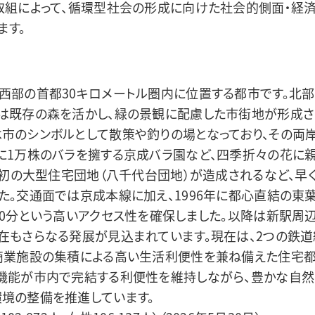
取組によって、循環型社会の形成に向けた社会的側面・経
ます。
西部の首都30キロメートル圏内に位置する都市です。北
は既存の森を活かし、緑の景観に配慮した市街地が形成さ
市のシンボルとして散策や釣りの場となっており、その両岸
に1万株のバラを擁する京成バラ園など、四季折々の花に
日本初の大型住宅団地（八千代台団地）が造成されるなど、早
た。交通面では京成本線に加え、1996年に都心直結の東
40分という高いアクセス性を確保しました。以降は新駅周
在もさらなる発展が見込まれています。現在は、2つの鉄
商業施設の集積による高い生活利便性を兼ね備えた住宅都
機能が市内で完結する利便性を維持しながら、豊かな自
境の整備を推進しています。