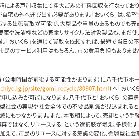
請による戸別収集にて粗大ごみの有料回収を行なっており
が自宅の外へ運び出す必要があります。「おいくら」は、希
応する出張買取が可能で、大型品や重量のあるものでも売
冷蔵庫や洗濯機などの家電リサイクル法対象製品も、まだ
す。「おいくら」を通じて買取を依頼すれば、最短で当日の
、市民のサービス利用はもちろん、市の費用負担もありませ
30分（公開時間が前後する可能性があります）に八千代市ホ
achiyo.lg.jp/site/gomi-recycle/80907.html
）へ「おいく
申し込みが可能になります。八千代市と「おいくら」の連携
環型社会の実現や社会全体での不要品削減が見込まれると
減にもつながります。また、本取組によって、売却という手
廃棄ではなく、リユースする」という選択肢が増え、多様化
。加えて、市民のリユースに対する意識の変化、循環型社会