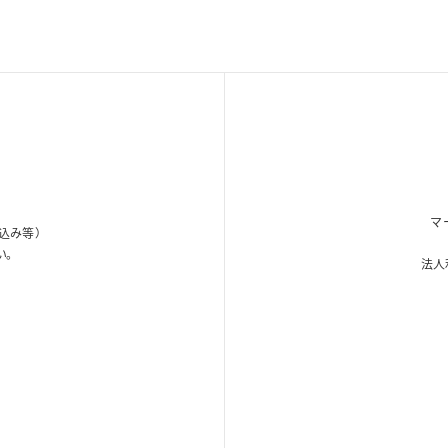
マ
込み等）
い。
法人