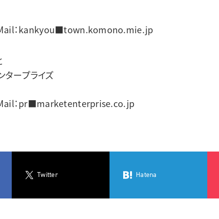
 Mail：kankyou■town.komono.mie.jp
と
ンタープライズ
ail：pr■marketenterprise.co.jp
Twitter
Hatena