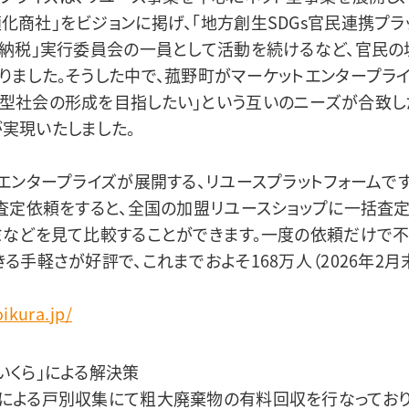
化商社」をビジョンに掲げ、「地方創生SDGs官民連携プラ
と納税」実行委員会の一員として活動を続けるなど、官民の垣
りました。そうした中で、菰野町がマーケットエンタープライ
型社会の形成を目指したい」という互いのニーズが合致した
実現いたしました。
トエンタープライズが展開する、リユースプラットフォームで
て査定依頼をすると、全国の加盟リユースショップに一括査
ミなどを見て比較することができます。一度の依頼だけで
る手軽さが好評で、これまでおよそ168万人（2026年2
。
oikura.jp/
いくら」による解決策
による戸別収集にて粗大廃棄物の有料回収を行なっており