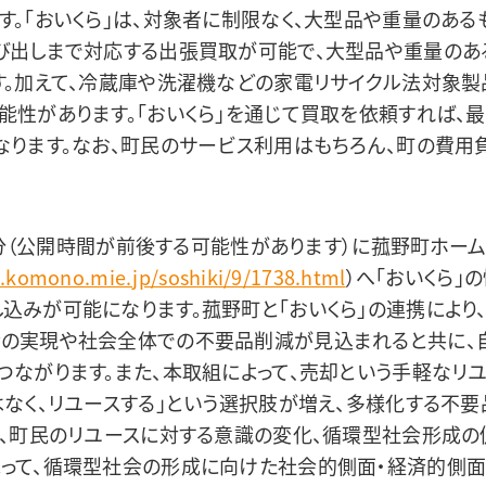
す。「おいくら」は、対象者に制限なく、大型品や重量のあ
び出しまで対応する出張買取が可能で、大型品や重量のあ
す。加えて、冷蔵庫や洗濯機などの家電リサイクル法対象製
能性があります。「おいくら」を通じて買取を依頼すれば、
なります。なお、町民のサービス利用はもちろん、町の費用
30分（公開時間が前後する可能性があります）に菰野町ホー
.komono.mie.jp/soshiki/9/1738.html
）へ「おいくら」
込みが可能になります。菰野町と「おいくら」の連携により
会の実現や社会全体での不要品削減が見込まれると共に、
つながります。また、本取組によって、売却という手軽なリ
はなく、リユースする」という選択肢が増え、多様化する不
て、町民のリユースに対する意識の変化、循環型社会形成の
って、循環型社会の形成に向けた社会的側面・経済的側