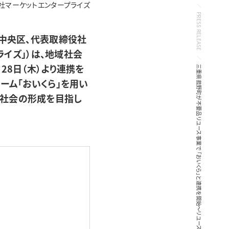
社マーケットエンタープライズ
PRESS RELEASE
都中央区、代表取締役社
ライズ」）は、地域社会
28日（木）より連携を
三重県菰野町が不要品リユース事業で 「おいくら」と連携を開始〜リユース施策初導入による廃棄物削減へ〜
ーム「おいくら」を用い
型社会の形成を目指し