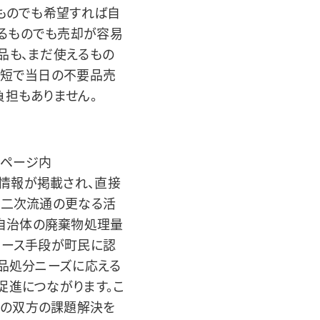
るものでも希望すれば自
るものでも売却が容易
品も、まだ使えるもの
最短で当日の不要品売
負担もありません。
ムページ内
の情報が掲載され、直接
、二次流通の更なる活
自治体の廃棄物処理量
ユース手段が町民に認
要品処分ニーズに応える
促進につながります。こ
面の双方の課題解決を