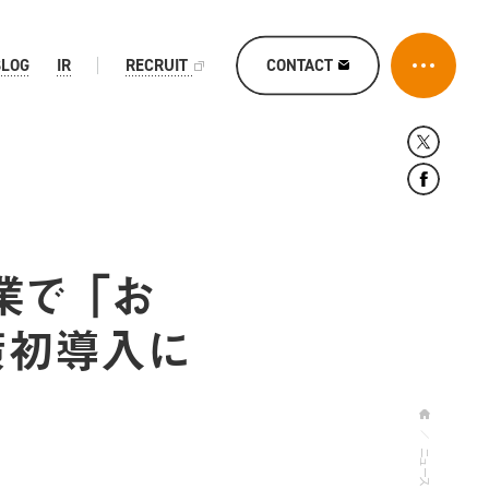
CONTACT
BLOG
IR
RECRUIT
で 「お
策初導入に
ニュース