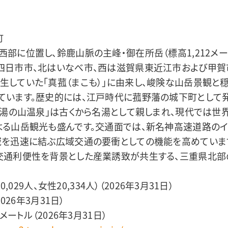
町
西部に位置し、鈴鹿山脈の主峰・御在所岳（標高1,212メ
四日市市、北はいなべ市、西は滋賀県東近江市および甲賀
生していた「真菰（まこも）」に由来し、峻険な山岳景観と
ています。歴史的には、江戸時代に菰野藩の城下町として
る「湯の山温泉」は古くから名湯として親しまれ、現代では世
よる山岳観光も盛んです。交通面では、新名神高速道路の
域を迅速に結ぶ広域交通の要衝としての機能を高めていま
交通利便性を背景とした産業誘致が共生する、三重県北部
0,029人、女性20,334人）（2026年3月31日）
2026年3月31日）
メートル（2026年3月31日）