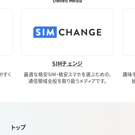
Owned Media
SIMチェンジ
りやすく
最適な格安SIM・格安スマホを選ぶための、
趣味
通信領域全般を取り扱うメディアです。
トップ