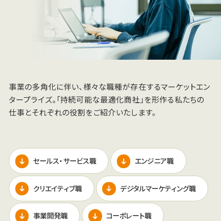
事業の多角化に伴い、
様々な職種が存在する
マーケットエン
タープライズ。
「持続可能な最適化商社」を形作る
私たちの
仕事とそれぞれの役割を
ご紹介いたします。
セールス・サービス職
エンジニア職
クリエイティブ職
デジタルマーケティング職
事業開発職
コーポレート職