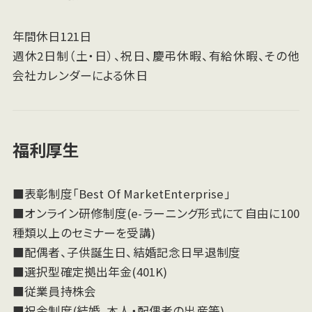
年間休日121日
週休2日制（土・日）、祝日、慶弔休暇、有給休暇、その他
会社カレンダーによる休日
福利厚生
■表彰制度「Best Of MarketEnterprise」
■オンライン研修制度(e-ラーニング形式にて自由に100
種類以上のセミナーを受講)
■配偶者、子供誕生日、結婚記念日早退制度
■選択型確定拠出年金(401K)
■従業員持株会
■祝金制度(結婚、本人・配偶者の出産等)