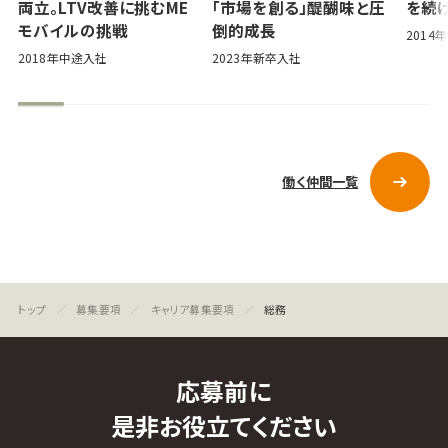
両立。LTV改善に挑むME
「市場を創る」醍醐味と圧
を続
モバイルの挑戦
倒的成長
2014
2018年中途入社
2023年新卒入社
働く仲間一覧
募集要項
キャリア募集要項
総務
応募前に
是非お役立てください