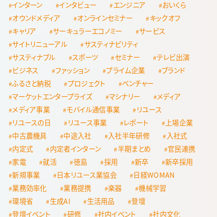
インターン
インタビュー
エンジニア
おいくら
オウンドメディア
オンラインセミナー
キックオフ
キャリア
サーキュラーエコノミー
サービス
サイトリニューアル
サスティナビリティ
サスティナブル
スポーツ
セミナー
テレビ出演
ビジネス
ファッション
プライム企業
ブランド
ふるさと納税
プロジェクト
ベンチャー
マーケットエンタープライズ
マシナリー
メディア
メディア事業
モバイル通信事業
リユース
リユースの日
リユース事業
レポート
上場企業
中古農機具
中途入社
入社半年研修
入社式
内定式
内定者インターン
半期まとめ
官民連携
家電
就活
徳島
採用
新卒
新卒採用
新規事業
日本リユース業協会
日経WOMAN
業務効率化
業務提携
楽器
機械学習
環境省
生成AI
生活用品
登壇
登壇イベント
研修
社内イベント
社内文化