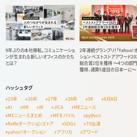
9年ぶりの本社移転。コミュニケーショ
2年連続グランプリ！「Yahoo!
ンが生まれる新しいオフィスのかたち
ション ベストストアアワード20
とは？
総合賞1位を獲得 ～4つの部
獲得、通算5度目の日本一に～
ハッシュタグ
25卒
26卒
27卒
28卒
3R
8月8日
AI
HR
IR
JICA
MEニュース
MEニュースまとめ
MEモバイル
python
ReReオークションストア
SDGs
TV出演
yahoo!オークション
アフリカ
アワード