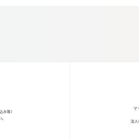
マ
込み等）
い。
法人