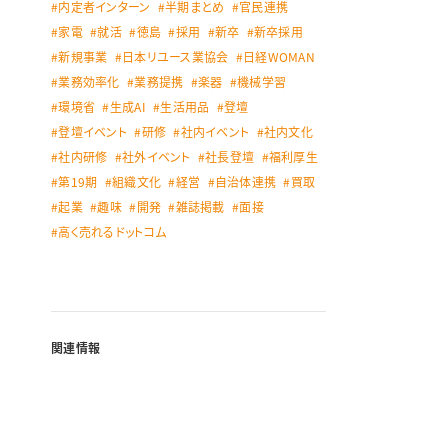
内定者インターン
半期まとめ
官民連携
家電
就活
徳島
採用
新卒
新卒採用
新規事業
日本リユース業協会
日経WOMAN
業務効率化
業務提携
楽器
機械学習
環境省
生成AI
生活用品
登壇
登壇イベント
研修
社内イベント
社内文化
社内研修
社外イベント
社長登壇
福利厚生
第19期
組織文化
経営
自治体連携
買取
起業
趣味
開発
雑誌掲載
面接
高く売れるドットコム
関連情報