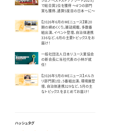
ション ベストストアアワード2025」
で総合賞1位を獲得 ～4つの部門
賞も獲得、通算5度目の日本一に～
【2026年6月のMEニュース】第20
期の締めくくり。雑誌掲載、多数番
組出演、イベント登壇、自治体連携
336など、6月の主要トピックスをお
届け！
一般社団法人日本リユース業協会
の新会長に当社代表の小林が就
任！
【2026年5月のMEニュース】メルカ
リ部門賞1位、5番組出演、環境展登
壇、自治体連携329など、5月の主
なトピックスをまとめてお届け！
ハッシュタグ