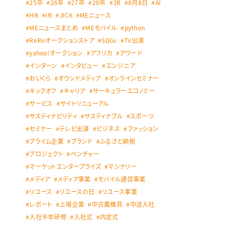
25卒
26卒
27卒
28卒
3R
8月8日
AI
HR
IR
JICA
MEニュース
MEニュースまとめ
MEモバイル
python
ReReオークションストア
SDGs
TV出演
yahoo!オークション
アフリカ
アワード
インターン
インタビュー
エンジニア
おいくら
オウンドメディア
オンラインセミナー
キックオフ
キャリア
サーキュラーエコノミー
サービス
サイトリニューアル
サスティナビリティ
サスティナブル
スポーツ
セミナー
テレビ出演
ビジネス
ファッション
プライム企業
ブランド
ふるさと納税
プロジェクト
ベンチャー
マーケットエンタープライズ
マシナリー
メディア
メディア事業
モバイル通信事業
リユース
リユースの日
リユース事業
レポート
上場企業
中古農機具
中途入社
入社半年研修
入社式
内定式