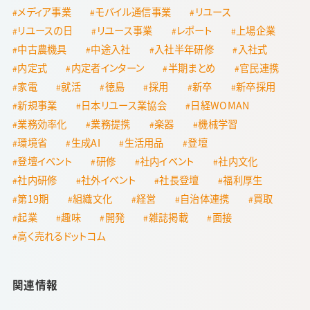
メディア事業
モバイル通信事業
リユース
リユースの日
リユース事業
レポート
上場企業
中古農機具
中途入社
入社半年研修
入社式
内定式
内定者インターン
半期まとめ
官民連携
家電
就活
徳島
採用
新卒
新卒採用
新規事業
日本リユース業協会
日経WOMAN
業務効率化
業務提携
楽器
機械学習
環境省
生成AI
生活用品
登壇
登壇イベント
研修
社内イベント
社内文化
社内研修
社外イベント
社長登壇
福利厚生
第19期
組織文化
経営
自治体連携
買取
起業
趣味
開発
雑誌掲載
面接
高く売れるドットコム
関連情報