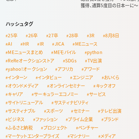
獲得、通算5度目の日本一に～
ハッシュタグ
25卒
26卒
27卒
28卒
3R
8月8日
AI
HR
IR
JICA
MEニュース
MEニュースまとめ
MEモバイル
python
ReReオークションストア
SDGs
TV出演
yahoo!オークション
アフリカ
アワード
インターン
インタビュー
エンジニア
おいくら
オウンドメディア
オンラインセミナー
キックオフ
キャリア
サーキュラーエコノミー
サービス
サイトリニューアル
サスティナビリティ
サスティナブル
スポーツ
セミナー
テレビ出演
ビジネス
ファッション
プライム企業
ブランド
ふるさと納税
プロジェクト
ベンチャー
マーケットエンタープライズ
マシナリー
メディア