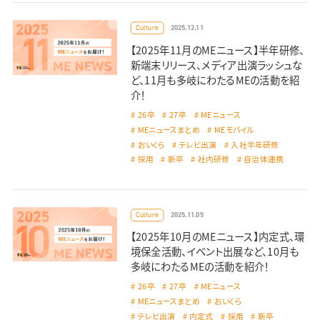
2025.12.11
Culture
【2025年11月のMEニュース】半年研修、
新端末リリース、メディア出演ラッシュな
ど、11月も多岐にわたるMEの活動を紹
介！
26卒
27卒
MEニュース
MEニュースまとめ
MEモバイル
おいくら
テレビ出演
入社半年研修
採用
新卒
社内研修
自治体連携
2025.11.05
Culture
【2025年10月のMEニュース】内定式、環
境保全活動、イベント出展など、10月も
多岐にわたるMEの活動を紹介！
26卒
27卒
MEニュース
MEニュースまとめ
おいくら
テレビ出演
内定式
採用
新卒