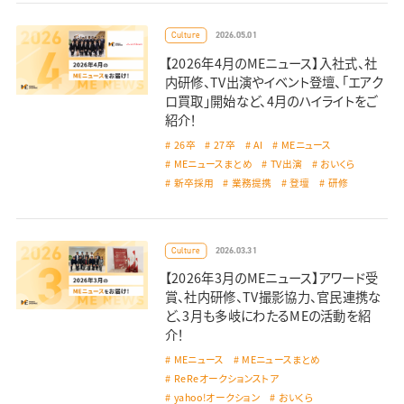
2026.05.01
Culture
【2026年4月のMEニュース】入社式、社
内研修、TV出演やイベント登壇、「エアク
ロ買取」開始など、4月のハイライトをご
紹介！
26卒
27卒
AI
MEニュース
MEニュースまとめ
TV出演
おいくら
新卒採用
業務提携
登壇
研修
2026.03.31
Culture
【2026年3月のMEニュース】アワード受
賞、社内研修、TV撮影協力、官民連携な
ど、3月も多岐にわたるMEの活動を紹
介！
MEニュース
MEニュースまとめ
ReReオークションストア
yahoo!オークション
おいくら