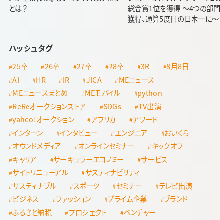
とは？
総合賞1位を獲得 ～4つの部
獲得、通算5度目の日本一に～
ハッシュタグ
25卒
26卒
27卒
28卒
3R
8月8日
AI
HR
IR
JICA
MEニュース
MEニュースまとめ
MEモバイル
python
ReReオークションストア
SDGs
TV出演
yahoo!オークション
アフリカ
アワード
インターン
インタビュー
エンジニア
おいくら
オウンドメディア
オンラインセミナー
キックオフ
キャリア
サーキュラーエコノミー
サービス
サイトリニューアル
サスティナビリティ
サスティナブル
スポーツ
セミナー
テレビ出演
ビジネス
ファッション
プライム企業
ブランド
ふるさと納税
プロジェクト
ベンチャー