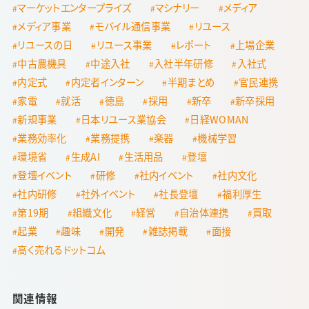
マーケットエンタープライズ
マシナリー
メディア
メディア事業
モバイル通信事業
リユース
リユースの日
リユース事業
レポート
上場企業
中古農機具
中途入社
入社半年研修
入社式
内定式
内定者インターン
半期まとめ
官民連携
家電
就活
徳島
採用
新卒
新卒採用
新規事業
日本リユース業協会
日経WOMAN
業務効率化
業務提携
楽器
機械学習
環境省
生成AI
生活用品
登壇
登壇イベント
研修
社内イベント
社内文化
社内研修
社外イベント
社長登壇
福利厚生
第19期
組織文化
経営
自治体連携
買取
起業
趣味
開発
雑誌掲載
面接
高く売れるドットコム
関連情報