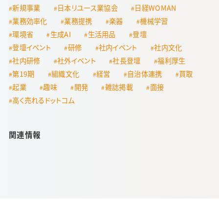
新規事業
日本リユース業協会
日経WOMAN
業務効率化
業務提携
楽器
機械学習
環境省
生成AI
生活用品
登壇
登壇イベント
研修
社内イベント
社内文化
社内研修
社外イベント
社長登壇
福利厚生
第19期
組織文化
経営
自治体連携
買取
起業
趣味
開発
雑誌掲載
面接
高く売れるドットコム
関連情報