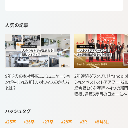
人気の記事
9年ぶりの本社移転。コミュニケーショ
2年連続グランプリ！「Yahoo!
ンが生まれる新しいオフィスのかたち
ション ベストストアアワード20
とは？
総合賞1位を獲得 ～4つの部
獲得、通算5度目の日本一に～
ハッシュタグ
25卒
26卒
27卒
28卒
3R
8月8日