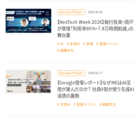
2026.04.30
Business/Project
【NexTech Week 2026】執行役員・岡戸
が登壇「利用率95%・7.8万時間削減」の
舞台裏
AI
生成AI
登壇
登壇イベント
組織文化
2025.04.17
Business/Project
【Google登壇レポート】なぜMEはAI活
用が進んだのか？ 社員9割が使う生成AI
浸透の裏側
生成AI
登壇イベント
組織文化