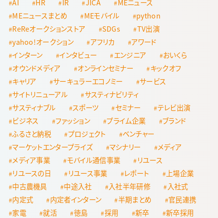
AI
HR
IR
JICA
MEニュース
MEニュースまとめ
MEモバイル
python
ReReオークションストア
SDGs
TV出演
yahoo!オークション
アフリカ
アワード
インターン
インタビュー
エンジニア
おいくら
オウンドメディア
オンラインセミナー
キックオフ
キャリア
サーキュラーエコノミー
サービス
サイトリニューアル
サスティナビリティ
サスティナブル
スポーツ
セミナー
テレビ出演
ビジネス
ファッション
プライム企業
ブランド
ふるさと納税
プロジェクト
ベンチャー
マーケットエンタープライズ
マシナリー
メディア
メディア事業
モバイル通信事業
リユース
リユースの日
リユース事業
レポート
上場企業
中古農機具
中途入社
入社半年研修
入社式
内定式
内定者インターン
半期まとめ
官民連携
家電
就活
徳島
採用
新卒
新卒採用