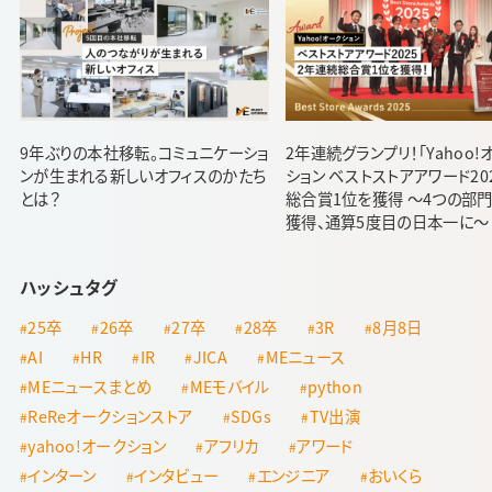
9年ぶりの本社移転。コミュニケーショ
2年連続グランプリ！「Yahoo!
ンが生まれる新しいオフィスのかたち
ション ベストストアアワード20
とは？
総合賞1位を獲得 ～4つの部
獲得、通算5度目の日本一に～
ハッシュタグ
25卒
26卒
27卒
28卒
3R
8月8日
AI
HR
IR
JICA
MEニュース
MEニュースまとめ
MEモバイル
python
ReReオークションストア
SDGs
TV出演
yahoo!オークション
アフリカ
アワード
インターン
インタビュー
エンジニア
おいくら