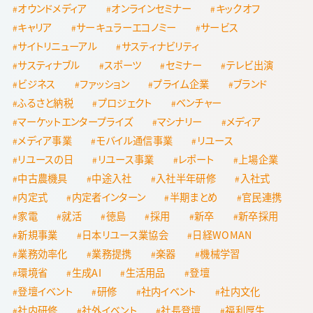
オウンドメディア
オンラインセミナー
キックオフ
キャリア
サーキュラーエコノミー
サービス
サイトリニューアル
サスティナビリティ
サスティナブル
スポーツ
セミナー
テレビ出演
ビジネス
ファッション
プライム企業
ブランド
ふるさと納税
プロジェクト
ベンチャー
マーケットエンタープライズ
マシナリー
メディア
メディア事業
モバイル通信事業
リユース
リユースの日
リユース事業
レポート
上場企業
中古農機具
中途入社
入社半年研修
入社式
内定式
内定者インターン
半期まとめ
官民連携
家電
就活
徳島
採用
新卒
新卒採用
新規事業
日本リユース業協会
日経WOMAN
業務効率化
業務提携
楽器
機械学習
環境省
生成AI
生活用品
登壇
登壇イベント
研修
社内イベント
社内文化
社内研修
社外イベント
社長登壇
福利厚生